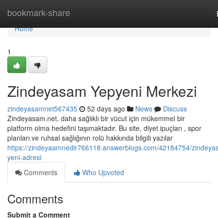
Home
bookmark-share
Home
1
Zindeyasam Yepyeni Merkezi
zindeyasamnet567435
52 days ago
News
Discuss
Zindeyasam.net, daha sağlıklı bir vücut için mükemmel bir
platform olma hedefini taşımaktadır. Bu site, diyet ipuçları , spor
planları ve ruhsal sağlığının rolü hakkında bilgili yazılar
https://zindeyaamnedir766118.answerblogs.com/42184754/zindeya
yeni-adresi
Comments
Who Upvoted
Comments
Submit a Comment