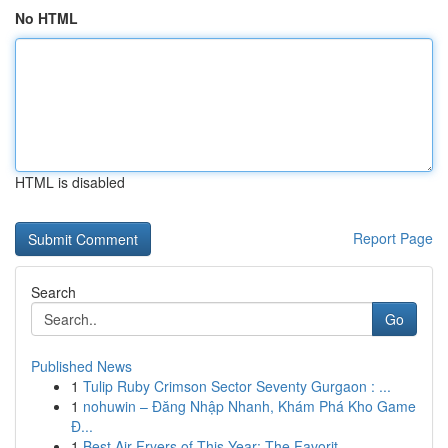
No HTML
HTML is disabled
Report Page
Search
Go
Published News
1
Tulip Ruby Crimson Sector Seventy Gurgaon : ...
1
nohuwin – Đăng Nhập Nhanh, Khám Phá Kho Game
Đ...
1
Best Air Fryers of This Year: The Favorit...