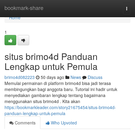
Home
bookmark-share
Togg
navi
Home
1
situs brimo4d Panduan
Lengkap untuk Pemula
brimo4d082223
50 days ago
News
Discuss
Memulai permainan di platform brimo4d bisa jadi terasa
membingungkan bagi anggota baru. Tutorial ini hadir untuk
menyediakan gambaran lengkap tentang bagaimana
menggunakan situs brimo4d . Kita akan
https://bookmarkleader.com/story21675454/situs-brimo4d-
panduan-lengkap-untuk-pemula
Comments
Who Upvoted