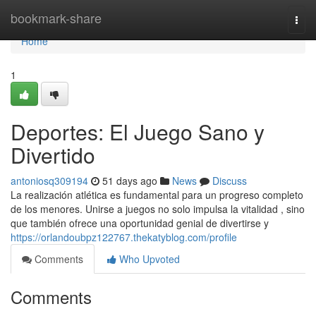
Home
bookmark-share
Togg
navi
Home
1
Deportes: El Juego Sano y
Divertido
antoniosq309194
51 days ago
News
Discuss
La realización atlética es fundamental para un progreso completo
de los menores. Unirse a juegos no solo impulsa la vitalidad , sino
que también ofrece una oportunidad genial de divertirse y
https://orlandoubpz122767.thekatyblog.com/profile
Comments
Who Upvoted
Comments