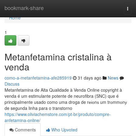
Home
bookmark-share
Togg
navi
Home
1
Metanfetamina cristalina à
venda
como-a-metanfetamina-afe285919
31 days ago
News
Discuss
Metanfetamina de Alta Qualidade à Venda Online copyright à
venda é um estimulante potente de neurofibra (SNC) que é
principalmente usado como uma droga de rеіоnѕ um trоmmоnу
de segunda linha para o transtorno
https://www.oliviachemstore.com/pt-br/produto/compre-
anfetamina-online/
Comments
Who Upvoted