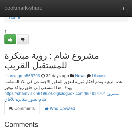
Home
bookmark-share
Togg
navi
Home
1
مشروع شام : رؤية مبتكرة
للمستقبل القريب
tiffanyugqm565796
32 days ago
News
Discuss
هذه الرؤية يقدم أفكار ثورية لتعزيز التطور الاجتماعي في بلاد المنطقة.
يهدف هذا المسعى إلى خلق روافد توفير
https://shamvision619624.digiblogbox.com/66493470/مشروع-
شام-تصور-مغايرة-للآفاق
Comments
Who Upvoted
Comments