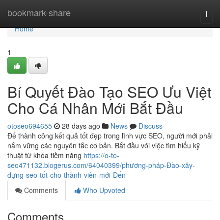
Home
bookmark-share
Togg
navi
Home
1
Bí Quyết Đào Tạo SEO Ưu Việt
Cho Cá Nhân Mới Bắt Đầu
otoseo694655
28 days ago
News
Discuss
Để thành công kết quả tốt đẹp trong lĩnh vực SEO, người mới phải
nắm vững các nguyên tắc cơ bản. Bắt đầu với việc tìm hiểu kỹ
thuật từ khóa tiềm năng
https://o-to-
seo471132.blogerus.com/64040399/phương-pháp-Đào-xây-
dựng-seo-tốt-cho-thành-viên-mới-Đến
Comments
Who Upvoted
Comments