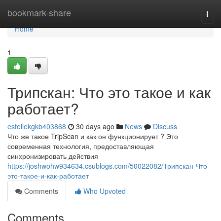
Home
bookmark-share
Togg
navi
Home
1
Трипскан: Что это такое и как
работает?
estellekgkb403868
30 days ago
News
Discuss
Что же такое TripScan и как он функционирует ? Это
современная технология, предоставляющая
синхронизировать действия
https://joshwohw934634.csublogs.com/50022082/Трипскан-Что-
это-такое-и-как-работает
Comments
Who Upvoted
Comments