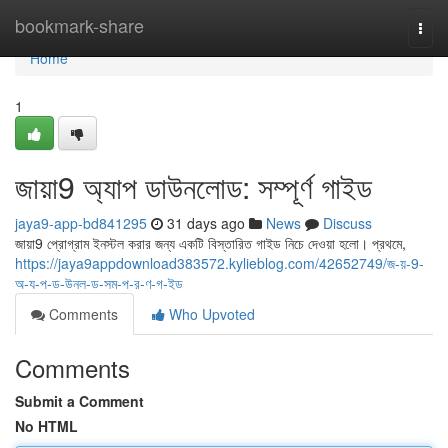
Home
bookmark-share
Togg
navi
Home
1
জায়া9 অ্যাপ ডাউনলোড: সম্পূর্ণ গাইড
jaya9-app-bd841295
31 days ago
News
Discuss
জায়া9 প্রোগ্রাম ইনস্টল করার জন্য একটি বিস্তারিত গাইড নিচে দেওয়া হলো। প্রথমে,
https://jaya9appdownload383572.kylieblog.com/42652749/জ-য়-9-
অ-য-প-ড-উনল-ড-সম-প-র-ণ-গ-ইড
Comments
Who Upvoted
Comments
Submit a Comment
No HTML