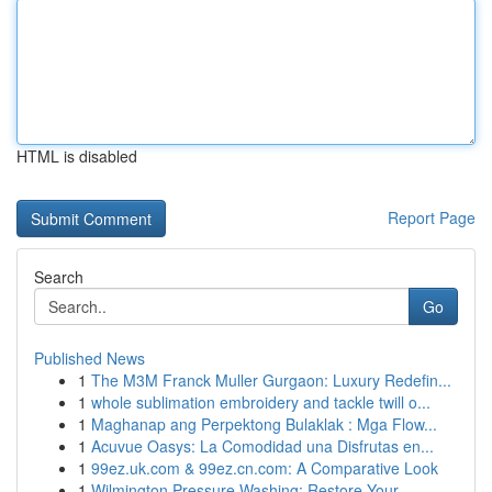
HTML is disabled
Report Page
Search
Go
Published News
1
The M3M Franck Muller Gurgaon: Luxury Redefin...
1
whole sublimation embroidery and tackle twill o...
1
Maghanap ang Perpektong Bulaklak : Mga Flow...
1
Acuvue Oasys: La Comodidad una Disfrutas en...
1
99ez.uk.com & 99ez.cn.com: A Comparative Look
1
Wilmington Pressure Washing: Restore Your