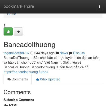
Home
bookmark-share
Togg
navi
Home
1
Bancadoithuong
tegancvfd598737
244 days ago
News
Discuss
BancaDoiThuong – Sân chơi bắn cá trực tuyến hiện đại, an toàn
và hấp dẫn cho người chơi Việt Nam 1. Giới thiệu về
BancaDoiThuong Bancadoithuong là nền tảng bắn cá đổi
https://bancadoithuong.futbol/
Comments
Who Upvoted
Comments
Submit a Comment
No HTML